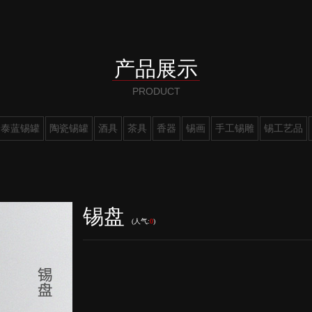
产品展示
景泰蓝锡罐
陶瓷锡罐
酒具
茶具
香器
锡画
手工锡雕
锡工艺品
锡盘
(人气:
0
)